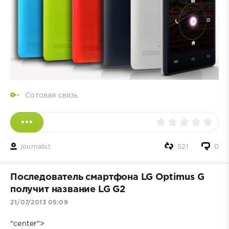
Сотовая связь
journalist
521
0
Последователь смартфона LG Optimus G
получит название LG G2
21/07/2013 05:09
"center">