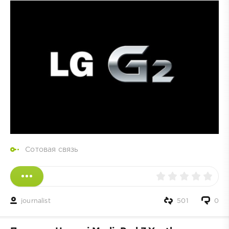
Сотовая связь
journalist
501
0