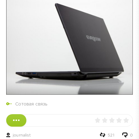
Сотовая связь
journalist
521
0