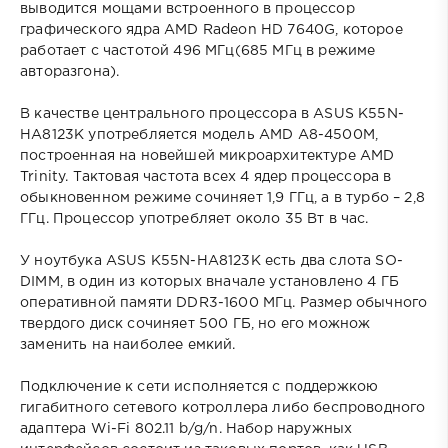
выводится мощами встроенного в процессор
графического ядра AMD Radeon HD 7640G, которое
работает с частотой 496 МГц(685 МГц в режиме
авторазгона).
В качестве центрального процессора в ASUS K55N-
HA8123K употребляется модель AMD A8-4500M,
построенная на новейшей микроархитектуре AMD
Trinity. Тактовая частота всех 4 ядер процессора в
обыкновенном режиме сочиняет 1,9 ГГц, а в турбо – 2,8
ГГц. Процессор употребляет около 35 Вт в час.
У ноутбука ASUS K55N-HA8123K есть два слота SO-
DIMM, в один из которых вначале установлено 4 ГБ
оперативной памяти DDR3-1600 МГц. Размер обычного
твердого диск сочиняет 500 ГБ, но его можнож
заменить на наиболее емкий.
Подключение к сети исполняется с поддержкою
гигабитного сетевого котроллера либо беспроводного
адаптера Wi-Fi 802.11 b/g/n. Набор наружных