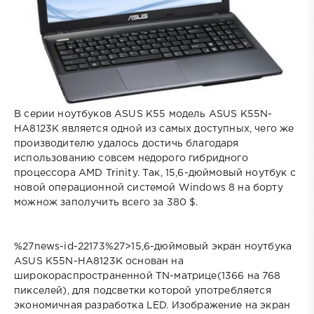
В серии ноутбуков ASUS K55 модель ASUS K55N-
HA8123K является одной из самых доступных, чего же
производителю удалось достичь благодаря
использованию совсем недорого гибридного
процессора AMD Trinity. Так, 15,6-дюймовый ноутбук с
новой операционной системой Windows 8 на борту
можнож заполучить всего за 380 $.
%27news-id-22173%27>15,6-дюймовый экран ноутбука
ASUS K55N-HA8123K основан на
широкораспространенной TN-матрице(1366 на 768
пикселей), для подсветки которой употребляется
экономичная разработка LED. Изображение на экран