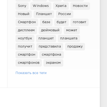
Sony
Windows
Xperia
Новости
Новый
Планшет
России
Смартфон
базе
будет
готовит
дисплеем
дюймовый
может
ноутбук
планшет
планшета
получит
представила
продажу
смартфон
смартфона
смартфонов
экраном
Показать все теги