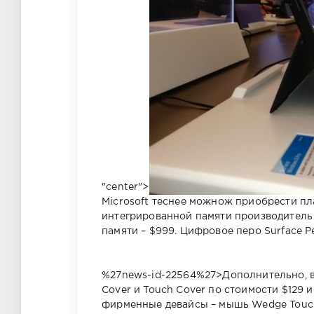
"center">
Microsoft теснее можнож приобрести пла
интегрированной памяти производитель 
памяти – $999. Цифровое перо Surface P
%27news-id-22564%27>Дополнительно, в
Cover и Touch Cover по стоимости $129 и
фирменные девайсы – мышь Wedge Touch 