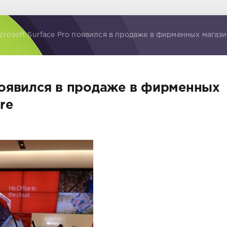
crosoft Surface Pro появился в продаже в фирменных магази
 появился в продаже в фирменных
re