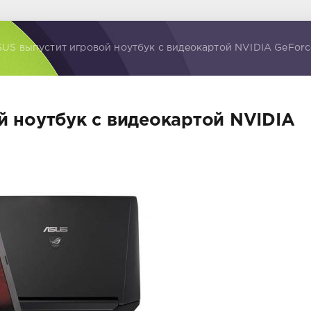
US выпустит игровой ноутбук с видеокартой NVIDIA GeFor
й ноутбук с видеокартой NVIDIA