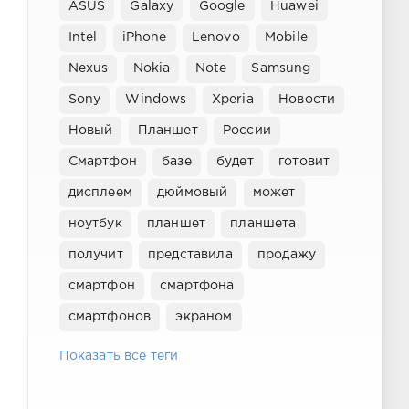
ASUS
Galaxy
Google
Huawei
Intel
iPhone
Lenovo
Mobile
Nexus
Nokia
Note
Samsung
Sony
Windows
Xperia
Новости
Новый
Планшет
России
Смартфон
базе
будет
готовит
дисплеем
дюймовый
может
ноутбук
планшет
планшета
получит
представила
продажу
смартфон
смартфона
смартфонов
экраном
Показать все теги