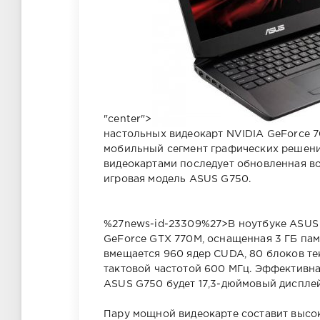
"center">
настольных видеокарт NVIDIA GeForce 7
мобильный сегмент графических решени
видеокартами последует обновленная во
игровая модель ASUS G750.
%27news-id-23309%27>В ноутбуке ASUS 
GeForce GTX 770M, оснащенная 3 ГБ па
вмещается 960 ядер CUDA, 80 блоков тек
тактовой частотой 600 МГц. Эффективна
ASUS G750 будет 17,3-дюймовый дисплей
Пару мощной видеокарте составит высок