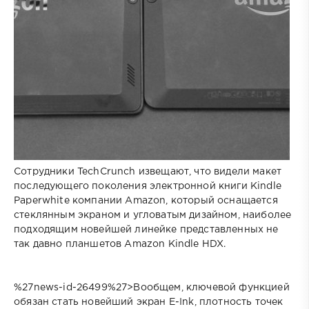
Сотрудники TechCrunch извещают, что видели макет
последующего поколения электронной книги Kindle
Paperwhite компании Amazon, который оснащается
стеклянным экраном и угловатым дизайном, наиболее
подходящим новейшей линейке представленных не
так давно планшетов Amazon Kindle HDX.
%27news-id-26499%27>Вообщем, ключевой функцией
обязан стать новейший экран E-Ink, плотность точек